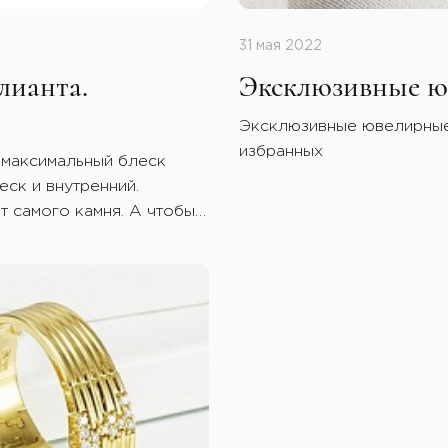
31 мая 2022
лианта.
Эксклюзивные ю
Эксклюзивные ювелирные 
избранных
 максимальный блеск
еск и внутренний.
т самого камня. А чтобы
й уже вернулся с тыла
 углов между гранями.
жения нужно выбрать
ями павильона. Не стоит
слабая, это грозит
 в бриллиант.
оже неправильно.