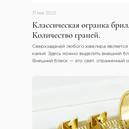
31 мая 2022
Классическая огранка брил
Количество граней.
Сверхзадачей любого ювелира является
камня. Здесь можно выделить внешний бл
Внешний блеск — это свет, отраженный о
получить внутренний блеск, свет, которы
граней, нужно точно рассчитать значения
Для наиболее полного внутреннего отра
правильный угол между рундистом и гран
забывать и о симметрии граней. Если она 
неправильным попаданием световых лучей
Соответственно, выходят они из камня т