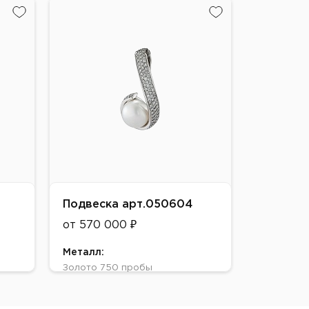
Белое
Вставки:
жемчуг морской, бриллиант
Подвеска арт.050604
от 570 000 ₽
Металл:
Золото 750 пробы
Цвет:
Желтое, Белое