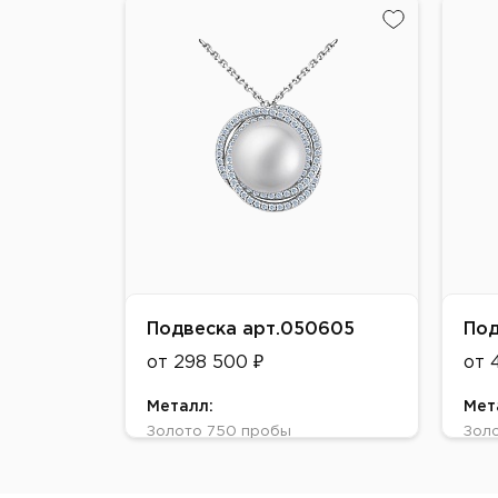
Белое
Жел
Вставки:
Вст
жемчуг морской, бриллиант
жемч
Подвеска арт.050605
Под
от 298 500 ₽
от 
Металл:
Мет
Золото 750 пробы
Зол
Цвет:
Цве
Желтое, Белое
Жел