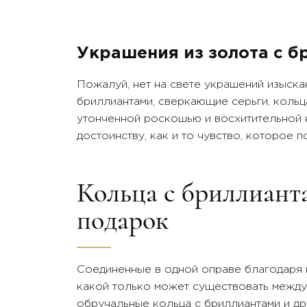
Вставки:
Вст
жемчуг морской, бриллиант
жемч
Украшения из золота с б
Пожалуй, нет на свете украшений изыска
бриллиантами, сверкающие серьги, кольц
утонченной роскошью и восхитительной к
достоинству, как и то чувство, которое 
Кольца с бриллиант
подарок
Соединенные в одной оправе благодаря 
какой только может существовать между
обручальные кольца с бриллиантами и д