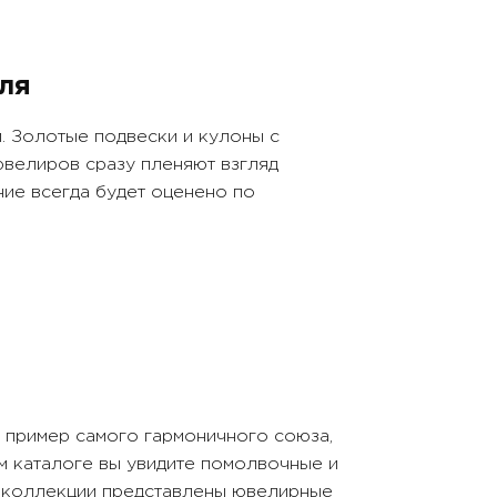
Вставки:
жемчуг морской, бриллиант
ля
. Золотые подвески и кулоны с
ювелиров сразу пленяют взгляд
ние всегда будет оценено по
 пример самого гармоничного союза,
м каталоге вы увидите помолвочные и
В коллекции представлены ювелирные