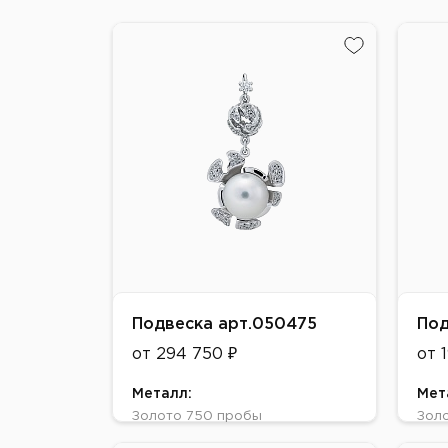
Подвеска арт.050475
Под
от 294 750 ₽
от 
Металл:
Мет
Золото 750 пробы
Зол
Цвет:
Цве