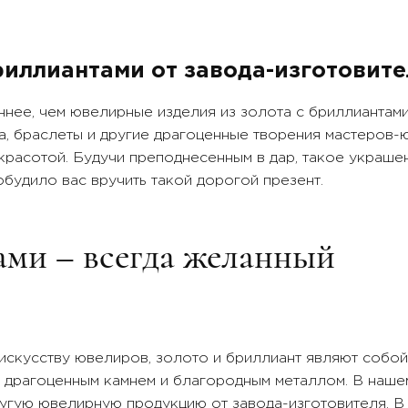
авки:
Вставки:
уг морской, бриллиант
жемчуг морской, бриллиант
риллиантами от завода-изготовите
ннее, чем ювелирные изделия из золота с бриллиантами
а, браслеты и другие драгоценные творения мастеров-
расотой. Будучи преподнесенным в дар, такое украше
побудило вас вручить такой дорогой презент.
ами – всегда желанный
искусству ювелиров, золото и бриллиант являют собой
 драгоценным камнем и благородным металлом. В наше
ругую ювелирную продукцию от завода-изготовителя. 