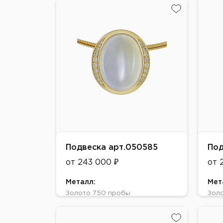
Золото 750 пробы
Жел
Цвет:
Вст
Желтое
лунн
Вставки:
лунный камень
Подвеска арт.050585
Под
от 243 000 ₽
от 
Металл:
Мет
Золото 750 пробы
Зол
Цвет:
Цве
Желтое
Жел