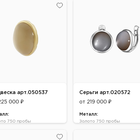
Золото 750 пробы
тое, Белое
Цвет:
авки:
Желтое
ый камень, бриллиант
Вставки:
лунный камень, бриллиант
веска арт.050537
Серьги арт.020572
225 000 ₽
от 219 000 ₽
алл:
Металл:
ото 750 пробы
Золото 750 пробы
т:
Цвет:
тое, Белое
Желтое, Белое