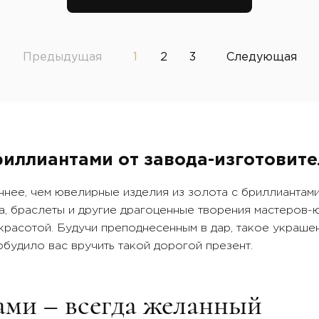
ый камень, бриллиант
лунный камень, бриллиант
Предыдущая
1
2
3
Следующая
риллиантами от завода-изготовите
ннее, чем ювелирные изделия из золота с бриллиантами
а, браслеты и другие драгоценные творения мастеров-
расотой. Будучи преподнесенным в дар, такое украше
побудило вас вручить такой дорогой презент.
ами – всегда желанный