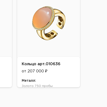
Вставки:
лунный камень, бриллиант
Кольцо арт.010636
от 207 000 ₽
Металл:
Золото 750 пробы
Цвет:
Белое, Желтое
Вставки: