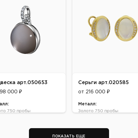
авки:
Вставки:
ый камень
лунный камень
веска арт.050653
Серьги арт.020585
198 000 ₽
от 216 000 ₽
алл:
Металл:
ото 750 пробы
Золото 750 пробы
т:
Цвет:
тое, Белое
Желтое
авки:
Вставки:
ПОКАЗАТЬ ЕЩЕ