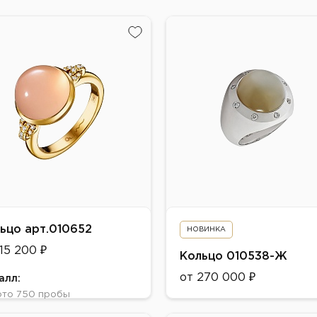
ьцо арт.010652
НОВИНКА
115 200 ₽
Кольцо 010538-Ж
от 270 000 ₽
алл:
ото 750 пробы
Металл:
т: