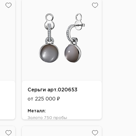
Желтое, Белое
Вставки:
лунный камень
Серьги арт.020653
от 225 000 ₽
Металл:
Золото 750 пробы
Цвет:
Желтое, Белое