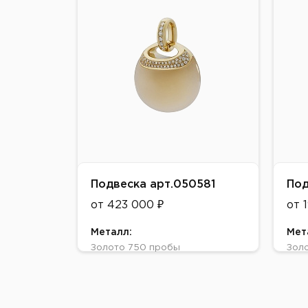
Вставки:
Вст
лунный камень, бриллиант
лунн
Подвеска арт.050581
Под
от 423 000 ₽
от 
Металл:
Мет
Золото 750 пробы
Зол
Цвет:
Цве
Желтое
Жел
Вставки:
Вст