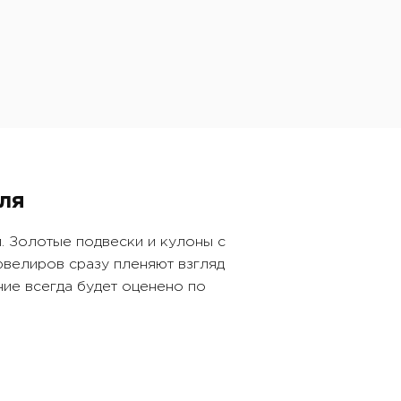
лунный камень, бриллиант
ля
. Золотые подвески и кулоны с
ювелиров сразу пленяют взгляд
ние всегда будет оценено по