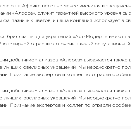
лмазов в Африке ведет не менее именитая и заслуженн
мпании «Алроса», служит гарантией высокого уровня сыр
 фантазийных цветов, и наша компания использует в с
тся бриллианты для украшений «Арт-Модерн», имеют на
 ювелирной отрасли это очень важный репутационный
щим добытчиком алмазов «Алроса» выражается также в
се лучших ювелирных украшений. Мы неоднократно по
ами. Признание экспертов и коллег по отрасли особен
щим добытчиком алмазов «Алроса» выражается также в
се лучших ювелирных украшений. Мы неоднократно по
ами. Признание экспертов и коллег по отрасли особен