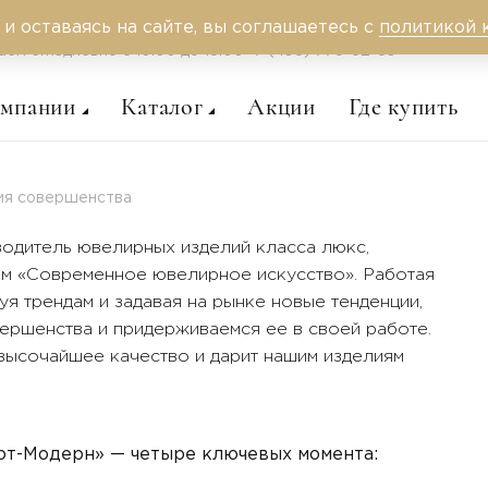
 и оставаясь на сайте, вы соглашаетесь с
политикой 
аем ежедневно c 10:00 до 18:00
+7 (495) 775-62-59
омпании
Каталог
Акции
Где купить
я совершенства
одитель ювелирных изделий класса люкс,
ом «Современное ювелирное искусство». Работая
уя трендам и задавая на рынке новые тенденции,
ршенства и придерживаемся ее в своей работе.
высочайшее качество и дарит нашим изделиям
рт-Модерн» — четыре ключевых момента: