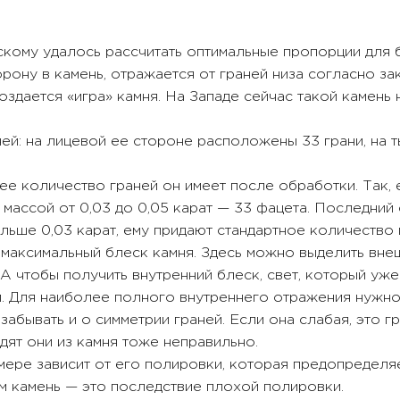
кому удалось рассчитать оптимальные пропорции для 
орону в камень, отражается от граней низа согласно з
оздается «игра» камня. На Западе сейчас такой камень
ей: на лицевой ее стороне расположены 33 грани, на т
е количество граней он имеет после обработки. Так, е
 с массой от 0,03 до 0,05 карат — 33 фацета. Последни
льше 0,03 карат, ему придают стандартное количество 
максимальный блеск камня. Здесь можно выделить внеш
 А чтобы получить внутренний блеск, свет, который уже
и. Для наиболее полного внутреннего отражения нужн
 забывать и о симметрии граней. Если она слабая, это 
дят они из камня тоже неправильно.
мере зависит от его полировки, которая предопределяе
м камень — это последствие плохой полировки.