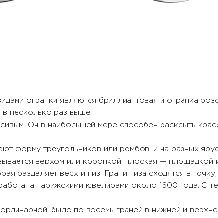
идами огранки являются бриллиантовая и огранка розо
 в несколько раз выше.
сивым. Он в наибольшей мере способен раскрыть красо
еют форму треугольников или ромбов, и на разных яр
зывается верхом или коронкой, плоская — площадкой 
орая разделяет верх и низ. Грани низа сходятся в точку
работана парижскими ювелирами около 1600 года. С те
ординарной, было по восемь граней в нижней и верхней