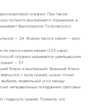
бриллиантовой огранки. При такой
акону полного внутреннего отражения, а
 называют бриллиантом Толковского.
ыльной — 24. Форма такого камня — круг.
сли масса камня менее 0,03 карат,
й способ огранки называется швейцарским.
граней — 57.
ний блеск и внутренний. Внешний блеск
 вернулся с тыла граней, нужно точно
о выбрать правильный угол между
грозит неправильным попаданием световых
т гладкость граней. Помните, что