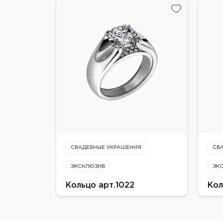
Зол
Металл:
Цве
Золото 750 пробы
Жел
Цвет:
Вст
Белое
бри
Вставки:
бриллиант
СВАДЕБНЫЕ УКРАШЕНИЯ
СВ
ЭКСКЛЮЗИВ
ЭК
Кольцо арт.1022
Кол
от 825 000 ₽
Цен
Металл:
Мет