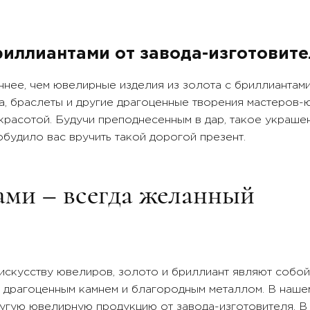
ото 750 пробы
Золото 750 пробы
т:
Цвет:
ое
Белое, Белое
риллиантами от завода-изготовите
авки:
Вставки:
ллиант
бриллиант
ннее, чем ювелирные изделия из золота с бриллиантами
а, браслеты и другие драгоценные творения мастеров-
расотой. Будучи преподнесенным в дар, такое украше
побудило вас вручить такой дорогой презент.
ами – всегда желанный
искусству ювелиров, золото и бриллиант являют собой
 драгоценным камнем и благородным металлом. В наше
ругую ювелирную продукцию от завода-изготовителя. 