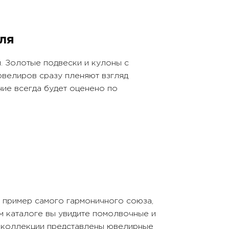
Металл:
Золото 750 пробы
ля
Цвет:
Белое
. Золотые подвески и кулоны с
Вставки:
ювелиров сразу пленяют взгляд
бриллиант
ние всегда будет оценено по
 пример самого гармоничного союза,
м каталоге вы увидите помолвочные и
В коллекции представлены ювелирные