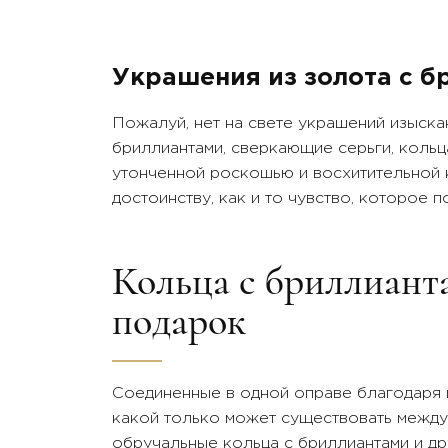
Золото 750 пробы
Зол
Цвет:
Цве
Белое
Бел
Украшения из золота с б
Вставки:
Вст
бриллиант
бри
Пожалуй, нет на свете украшений изыска
бриллиантами, сверкающие серьги, кольц
утонченной роскошью и восхитительной к
достоинству, как и то чувство, которое 
Кольца с бриллиант
подарок
Соединенные в одной оправе благодаря 
какой только может существовать между
обручальные кольца с бриллиантами и д