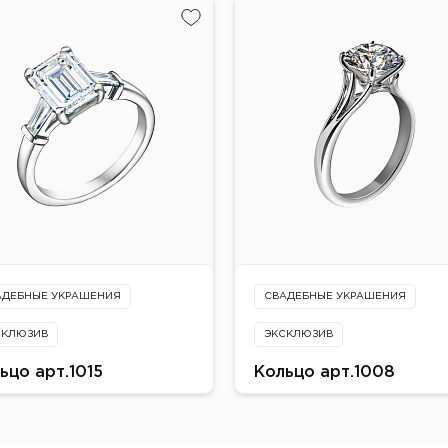
ото 750 пробы
Металл:
т:
Золото 750 пробы
то-белое
Цвет:
авки:
Белое
ллиант
Вставки:
бриллиант
АДЕБНЫЕ УКРАШЕНИЯ
СВАДЕБНЫЕ УКРАШЕНИЯ
СКЛЮЗИВ
ЭКСКЛЮЗИВ
ьцо арт.1015
Кольцо арт.1008
а по запросу
Цена по запросу
алл:
Металл: