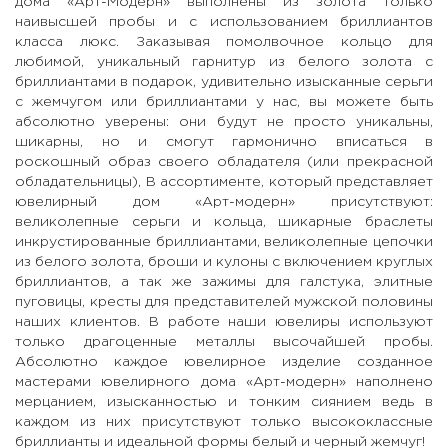
дома «Арт-Модерн» выполнены из золота только
наивысшей пробы и с использованием бриллиантов
класса люкс. Заказывая помолвочное кольцо для
любимой, уникальный гарнитур из белого золота с
бриллиантами в подарок, удивительно изысканные серьги
с жемчугом или бриллиантами у нас, вы можете быть
абсолютно уверены: они будут не просто уникальны,
шикарны, но и смогут гармонично вписаться в
роскошный образ своего обладателя (или прекрасной
обладательницы), В ассортименте, который представляет
ювелирный дом «Арт-модерн» присутствуют:
великолепные серьги и кольца, шикарные браслеты
инкрустированные бриллиантами, великолепные цепочки
из белого золота, броши и кулоны с включением круглых
бриллиантов, а так же зажимы для галстука, элитные
пуговицы, кресты для представителей мужской половины
наших клиентов. В работе наши ювелиры используют
только драгоценные металлы высочайшей пробы.
Абсолютно каждое ювелирное изделие созданное
мастерами ювелирного дома «Арт-модерн» наполнено
мерцанием, изысканностью и тонким сиянием ведь в
каждом из них присутствуют только высококлассные
бриллианты и идеальной формы белый и черный жемчуг!