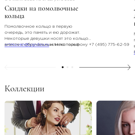
Скидки на помолвочные
кольца
Помолвочное кольцо в первую
очередь, это память и ею дорожат.
Некоторые девушки носят это кольцо
вместе с обручальным. Некоторые
artmoven@yandex.ru
или по телефону +7 (495) 775-62-59
надевают на семейные праздники,
некоторые носят повседневно, а есть и
такие, кто хочет романтично глядеть на
него в коробочке!
Компания Арт-Модерн дарит скидку на
коллекцию «помолвочные кольца»!
Коллекции
За более подробной информацией
обращайтесь на электронную почту