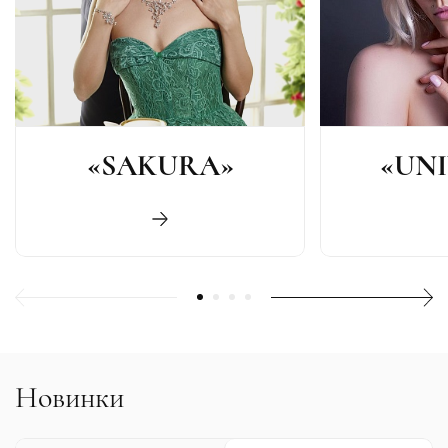
«SAKURA»
«UNI
Новинки