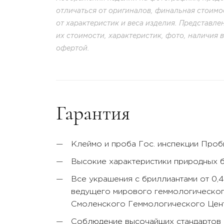
отличаться от оригиналов, финальная стоимо
от характеристик и веса изделия. Представл
их стоимости, характеристик, фото, наличия 
офертой.
Гарантия
Клеймо и проба Гос. инспекции Про
Высокие характеристики природных 
Все украшения с бриллиантами от 0,
ведущего мирового геммологического
Смоленского Геммологического Цент
Соблюдение высочайших стандартов к