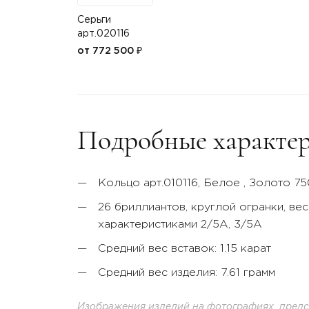
Серьги
арт.020116
от 772 500 ₽
Подробные характер
Кольцо арт.010116,
Белое
, Золото 7
26 бриллиантов, круглой огранки, весо
характеристиками 2/5А, 3/5А
Средний вес вставок: 1.15 карат
Средний вес изделия: 7.61 грамм
Изображения изделий на фотографиях, предст