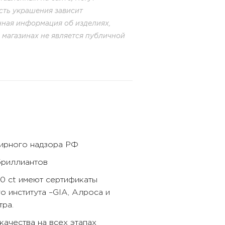
сть украшения зависит
енная информация об изделиях,
в магазинах не является публичной
бирного надзора РФ
бриллиантов
40 ct имеют сертификаты
 института –GIA, Алроса и
ра.
ачества на всех этапах