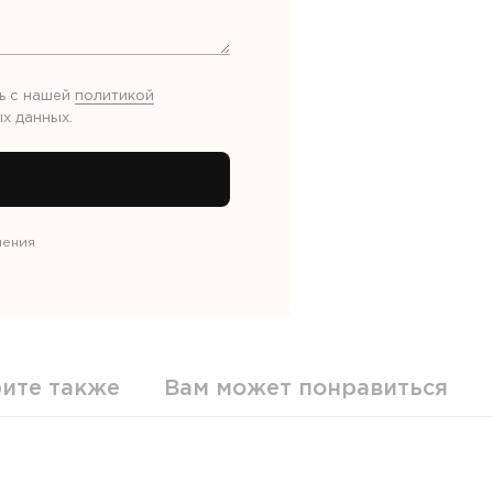
ь с нашей
политикой
х данных
.
нения
ите также
Вам может понравиться