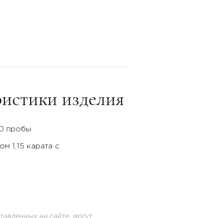
истики изделия
50 пробы
м 1,15 карата с
авленных на сайте, могут