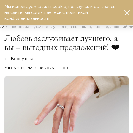
Мы используем файлы cookie, пользуясь и оставаясь
0
на сайте, вы соглашаетесь с
политикой
конфиденциальности
.
ии
Любовь заслуживает лучшего, а вы – выгодных предложений! ❤️
Любовь заслуживает лучшего, а
вы – выгодных предложений! ❤️
Вернуться
с 11.06.2026 по 31.08.2026 11:15:00