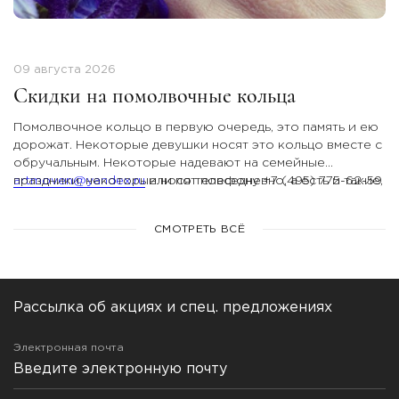
09 августа 2026
Скидки на помолвочные кольца
Помолвочное кольцо в первую очередь, это память и ею
дорожат. Некоторые девушки носят это кольцо вместе с
обручальным. Некоторые надевают на семейные
праздники, некоторые носят повседневно, а есть и такие,
artmoven@yandex.ru
или по телефону +7 (495) 775-62-59
кто хочет романтично глядеть на него в коробочке!
Компания Арт-Модерн дарит скидку на коллекцию
СМОТРЕТЬ ВСЁ
«помолвочные кольца»!
За более подробной информацией обращайтесь на
электронную почту
Рассылка об акциях и спец. предложениях
Электронная почта