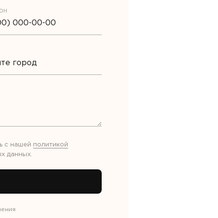
он
ь с нашей
политикой
х данных
.
нения