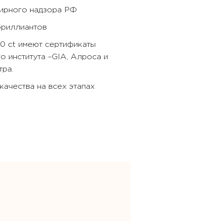
бирного надзора РФ
бриллиантов
40 ct имеют сертификаты
 института –GIA, Алроса и
ра.
ачества на всех этапах