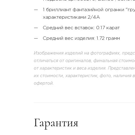
1 бриллиант фантазийной огранки "гру
характеристиками 2/4А
Средний вес вставок: 0.17 карат
Средний вес изделия: 1.72 грамм
Изображения изделий на фотографиях, предст
отличаться от оригиналов, финальная стоимо
от характеристик и веса изделия. Представл
их стоимости, характеристик, фото, наличия 
офертой.
Гарантия