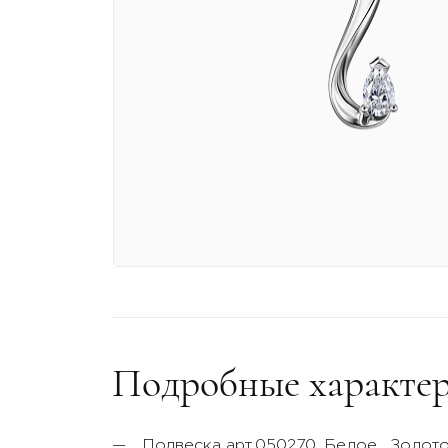
Подробные характер
Подвеска арт.050270,
Белое
, Золот