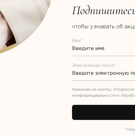
Подпишитесь
чтобы узнавать об ак
Имя*
Электронная почта*
Нажимая на кнопку «Подписат
конфиденциальности
и обраб
*
Обя