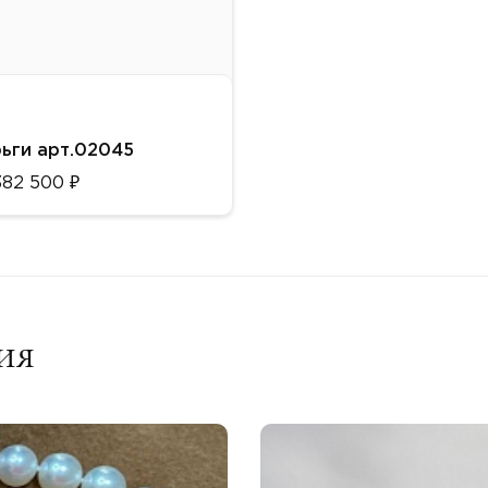
ьги арт.02045
382 500 ₽
алл:
ото 750 пробы
т:
то-белое
ия
авки:
ллиант