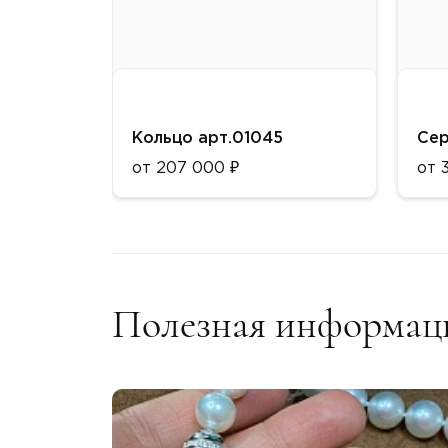
Кольцо арт.01045
Сер
от 207 000 ₽
от 
Металл:
Мет
Золото 750 пробы
Зол
Цвет:
Цве
Желто-белое
Жел
Полезная информац
Вставки:
Вст
бриллиант
бри