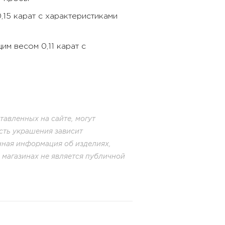
0,15 карат с характеристиками
им весом 0,11 карат с
авленных на сайте, могут
сть украшения зависит
енная информация об изделиях,
в магазинах не является публичной