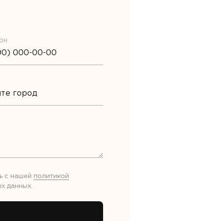
он
ь с нашей
политикой
х данных
.