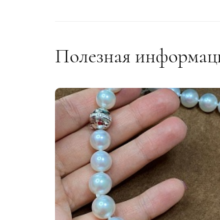
Золото 750 пробы
Зол
Цвет:
Цве
Белое , Желто-белое
Бело
Полезная информац
Вставки:
Вст
бриллиант
бри