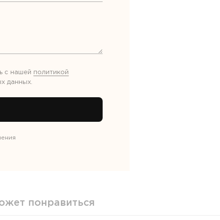
ь с нашей
политикой
х данных
.
нения
ожет понравиться