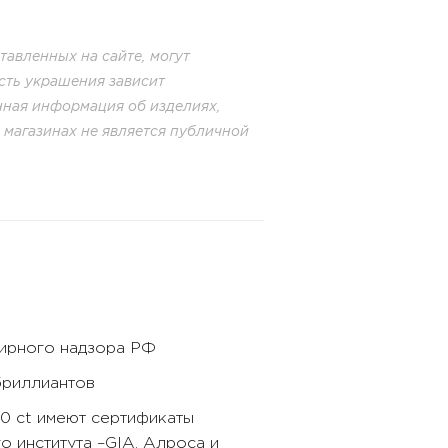
авленных на сайте, могут
сть украшения зависит
енная информация об изделиях,
в магазинах не является публичной
бирного надзора РФ
бриллиантов
40 ct имеют сертификаты
 института –GIA, Алроса и