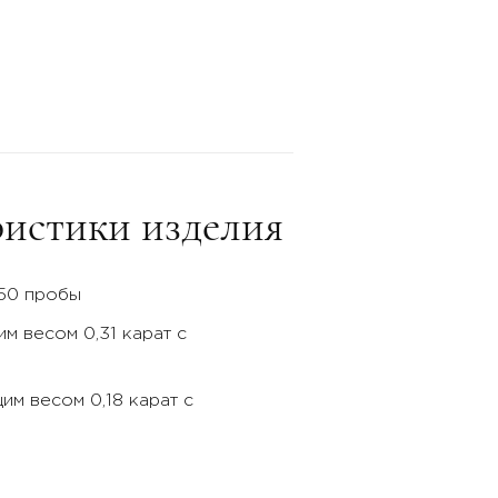
истики изделия
750 пробы
м весом 0,31 карат с
им весом 0,18 карат с