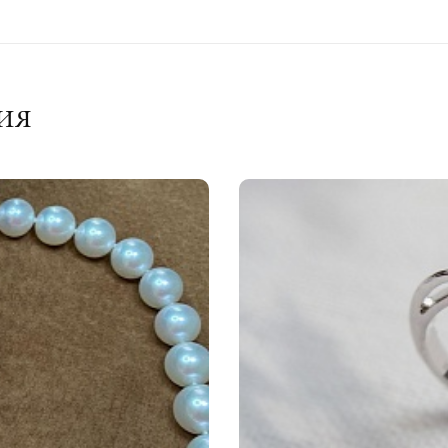
ото 750 пробы
т:
е , Желто-белое
ия
авки:
ллиант