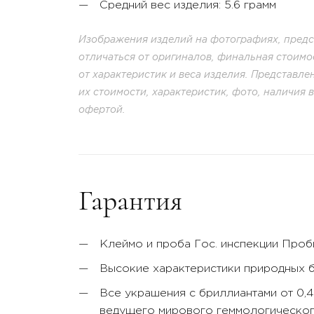
Средний вес изделия: 5.6 грамм
Изображения изделий на фотографиях, предст
отличаться от оригиналов, финальная стоимо
от характеристик и веса изделия. Представл
их стоимости, характеристик, фото, наличия 
офертой.
Гарантия
Клеймо и проба Гос. инспекции Про
Высокие характеристики природных 
Все украшения с бриллиантами от 0,
ведущего мирового геммологического