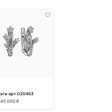
ьги арт.020463
345 000 ₽
алл: