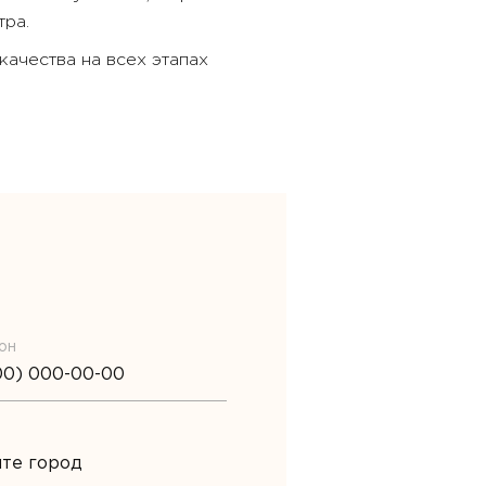
ра.
ачества на всех этапах
он