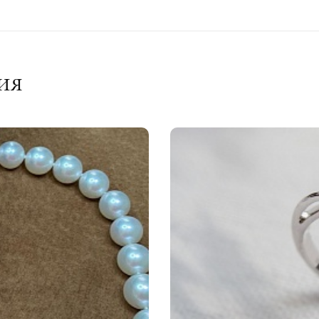
ото 750 пробы
т:
ое
ия
авки:
ллиант