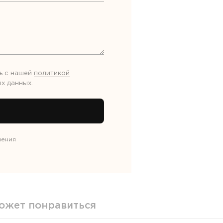
ь с нашей
политикой
х данных
.
нения
ожет понравиться