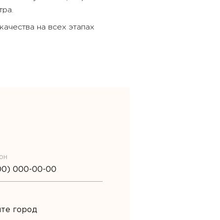
ра.
ачества на всех этапах
он