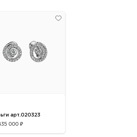
ьги арт.020323
435 000 ₽
алл: