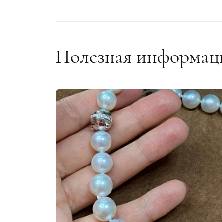
Золото 750 пробы
Зол
Цвет:
Цве
Белое
Бел
Полезная информац
Вставки:
Вст
бриллиант
бри