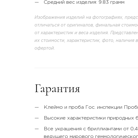
Средний вес изделия: 9.83 грамм
Изображения изделий на фотографиях, предст
отличаться от оригиналов, финальная стоимо
от характеристик и веса изделия. Представл
их стоимости, характеристик, фото, наличия 
офертой.
Гарантия
Клеймо и проба Гос. инспекции Про
Высокие характеристики природных 
Все украшения с бриллиантами от 0,
ведущего мирового геммологического