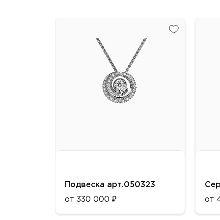
Подвеска арт.050323
Сер
от 330 000 ₽
от 
Металл:
Мет