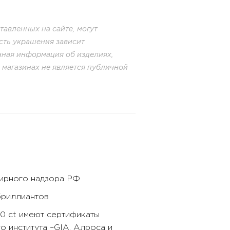
авленных на сайте, могут
сть украшения зависит
енная информация об изделиях,
в магазинах не является публичной
бирного надзора РФ
бриллиантов
40 ct имеют сертификаты
 института –GIA, Алроса и