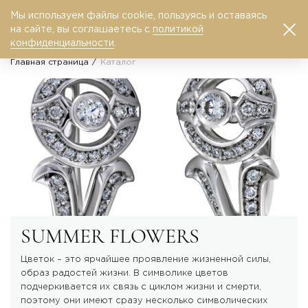
Мы используем файлы cookie, пользуясь и оставаясь
0
на сайте, вы соглашаетесь с
политикой
конфиденциальности
.
Главная страница
Каталог
SUMMER FLOWERS
Цветок – это ярчайшее проявление жизненной силы,
образ радостей жизни. В символике цветов
подчеркивается их связь с циклом жизни и смерти,
поэтому они имеют сразу несколько символических